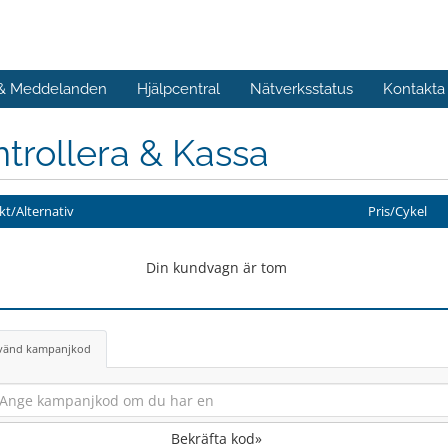
 & Meddelanden
Hjälpcentral
Nätverksstatus
Kontakta
trollera & Kassa
t/Alternativ
Pris/Cykel
Din kundvagn är tom
vänd kampanjkod
Bekräfta kod»