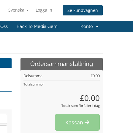
Svenska
Logga in
Se kundvagnen
 Oss
Back To Media Gem
Konto
Ordersammanställning
Delsumma
£0.00
Totalsummor
£0.00
Totalt som förfaller i dag
Kassan