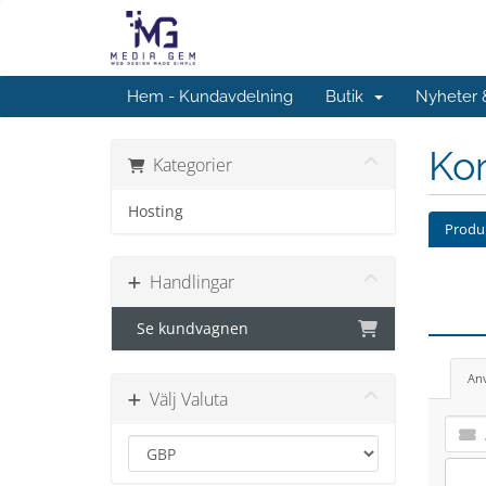
Hem - Kundavdelning
Butik
Nyheter
Kon
Kategorier
Hosting
Produk
Handlingar
Se kundvagnen
An
Välj Valuta