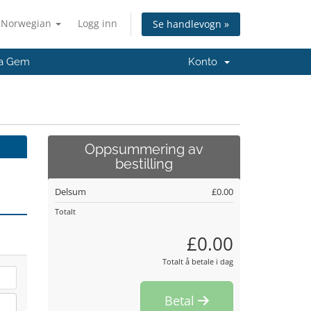
Norwegian
Logg inn
Se handlevogn »
ia Gem
Konto
Oppsummering av
bestilling
Delsum
£0.00
Totalt
£0.00
Totalt å betale i dag
Betal