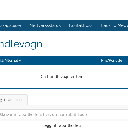
skapsbase
Nettverksstatus
Kontakt oss
Back To Med
ndlevogn
t/Alternativ
Pris/Periode
Din handlevogn er tom!
g til rabattkode
Legg til rabattkode »