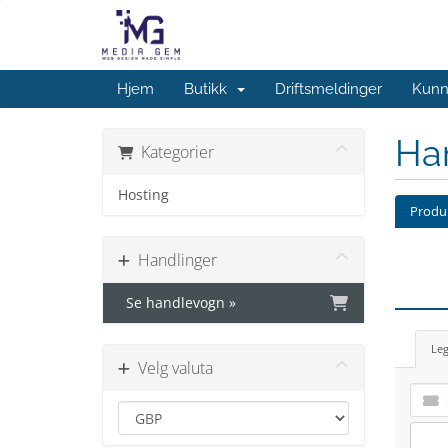
Hjem
Butikk
Driftsmeldinger
Kunn
Ha
Kategorier
Hosting
Produk
Handlinger
Se handlevogn »
Leg
Velg valuta